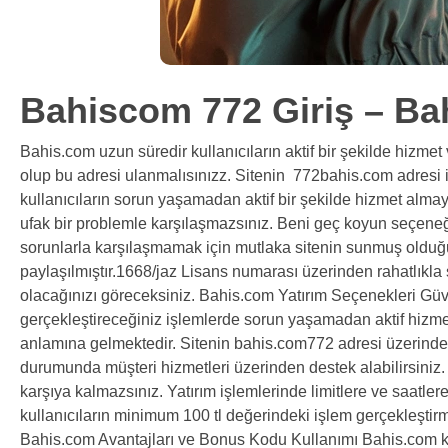
Bahiscom 772 Giriş – Ba
Bahis.com uzun süredir kullanıcıların aktif bir şekilde hizme
olup bu adresi ulanmalısınızz. Sitenin 772bahis.com adresi i
kullanıcıların sorun yaşamadan aktif bir şekilde hizmet alm
ufak bir problemle karşılaşmazsınız. Beni geç koyun seçeneğiy
sorunlarla karşılaşmamak için mutlaka sitenin sunmuş olduğu 
paylaşılmıştır.1668/jaz Lisans numarası üzerinden rahatlıkla se
olacağınızı göreceksiniz. Bahis.com Yatırım Seçenekleri Güveni
gerçekleştireceğiniz işlemlerde sorun yaşamadan aktif hizmet 
anlamına gelmektedir. Sitenin bahis.com772 adresi üzerinden ya
durumunda müşteri hizmetleri üzerinden destek alabilirsiniz. M
karşıya kalmazsınız. Yatırım işlemlerinde limitlere ve saatle
kullanıcıların minimum 100 tl değerindeki işlem gerçekleştir
Bahis.com Avantajları ve Bonus Kodu Kullanımı Bahis.com kulla