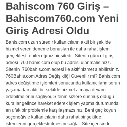
Bahiscom 760 Giriş –
Bahiscom760.com Yeni
Giriş Adresi Oldu
Bahis.com uzun süredir kullanıcıların aktif bir şekilde
hizmet veren deneme bonusları ile daha rahat işlem
gerçekleştirebileceğiniz bir sitedir. Sitenin güncel giriş
adresi 760 bahis com olup bu adresi ulanmalısınızz.
Sitenin 760bahis.com adresi ile aktif hizmet alabilirsiniz.
760Bahis.com Adres Değişikliği Güvenilir mi? Bahis.com
adres değiştirme işlemleri sonucunda kullanıcıların sorun
yaşamadan aktif bir şekilde hizmet almaya devam
edebilmelerini sağlıyor. Sitenin sizlere sunmuş olduğu
kurallar gelince hareket ederek işlem yapma durumunda
en ufak bir problemle karşılaşmazsınız. Beni geç koyun
seçeneğiyle kullanıcıların daha rahat bir şekilde
işlemlerini gerçekleştirilmesini sağlar. Site içerisinde