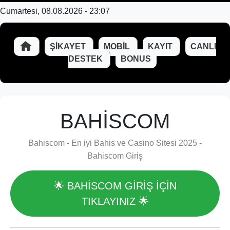
Cumartesi, 08.08.2026 - 23:07
ŞIKAYET
MOBIL
KAYIT
CANLI
DESTEK
BONUS
BAHISCOM
Bahiscom - En iyi Bahis ve Casino Sitesi 2025 -
Bahiscom Giriş
🌟 BAHISCOM GİRİŞ İÇİN
TIKLAYINIZ 🌟