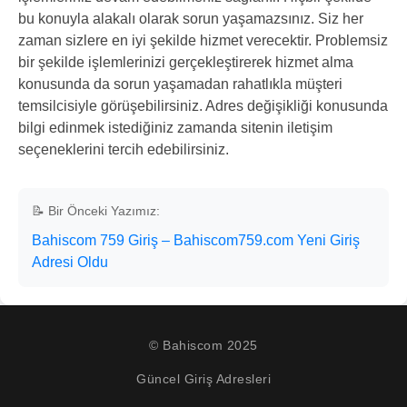
bu konuyla alakalı olarak sorun yaşamazsınız. Siz her
zaman sizlere en iyi şekilde hizmet verecektir. Problemsiz
bir şekilde işlemlerinizi gerçekleştirerek hizmet alma
konusunda da sorun yaşamadan rahatlıkla müşteri
temsilcisiyle görüşebilirsiniz. Adres değişikliği konusunda
bilgi edinmek istediğiniz zamanda sitenin iletişim
seçeneklerini tercih edebilirsiniz.
📝 Bir Önceki Yazımız:
Bahiscom 759 Giriş – Bahiscom759.com Yeni Giriş
Adresi Oldu
© Bahiscom 2025
Güncel Giriş Adresleri