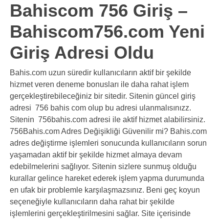
Bahiscom 756 Giriş –
Bahiscom756.com Yeni
Giriş Adresi Oldu
Bahis.com uzun süredir kullanıcıların aktif bir şekilde
hizmet veren deneme bonusları ile daha rahat işlem
gerçekleştirebileceğiniz bir sitedir. Sitenin güncel giriş
adresi 756 bahis com olup bu adresi ulanmalısınızz.
Sitenin 756bahis.com adresi ile aktif hizmet alabilirsiniz.
756Bahis.com Adres Değişikliği Güvenilir mi? Bahis.com
adres değiştirme işlemleri sonucunda kullanıcıların sorun
yaşamadan aktif bir şekilde hizmet almaya devam
edebilmelerini sağlıyor. Sitenin sizlere sunmuş olduğu
kurallar gelince hareket ederek işlem yapma durumunda
en ufak bir problemle karşılaşmazsınız. Beni geç koyun
seçeneğiyle kullanıcıların daha rahat bir şekilde
işlemlerini gerçekleştirilmesini sağlar. Site içerisinde